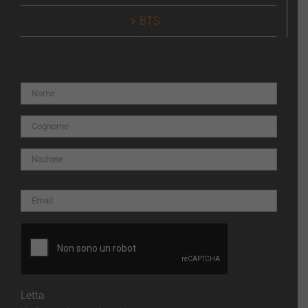
BTS
Letta