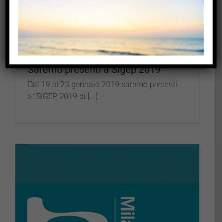
Saremo presenti a Sigep 2019
Dal 19 al 23 gennaio 2019 saremo presenti
al SIGEP 2019 di [...]