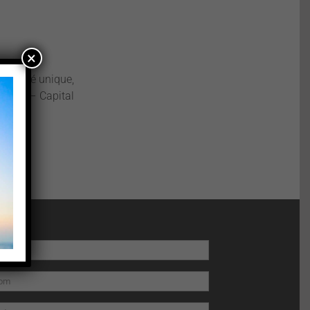
×
associé unique,
30045 – Capital