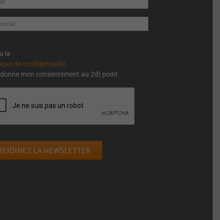
lu la
tique de confidentialité
e donne mon consentement au 2d) point