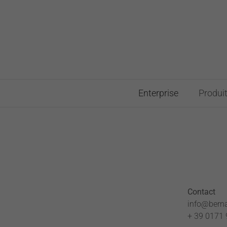
Skip
to
content
Enterprise
Produi
Contact
info@bernar
+ 39 0171