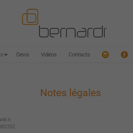
ts
Devis
Vidéos
Contacts
Notes légales
di.it
 902352