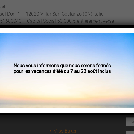
srl
sul Don, 1 – 12020 Villar San Costanzo (CN) Italie
51680040 – Capital Social 50.000 € entièrement versé
umise à la gestion et à la coordination de BRNH SRL, société à 
ège social est à Cuneo, piazza Galimberti, 1 – N° TVA. 040574
 000,00 € entièrement versé
Nous vous informons que nous serons fermés
pour les vacances d’été du 7 au 23 août inclus
Les Produits Bernardi
Miss Baker