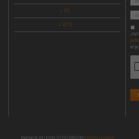
RS
BTS
J'ai 
poli
et j
Bernardi srl | P.IVA 01751680040 |
Notes Legales