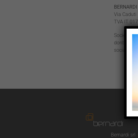
BERNARDI 
Via Caduti 
TVA IT 017
Société so
dont le si
social : 50
Bernardi srl