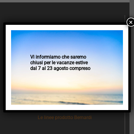
×
Bernardi srl
Vi informiamo che saremo
Via Pasquale Bottero 16,
chiusi per le vacanze estive
12020, Villar San Costanzo, Cuneo
dal 7 al 23 agosto compreso
tel:
+39 0171 902352
Le linee prodotto Bernardi