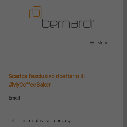
Salta
al
contenuto
Menu
Scarica l'esclusivo ricettario di
#MyCoffeeBaker
Email
Letta
Letta
l’informativa sulla privacy
l’informativa