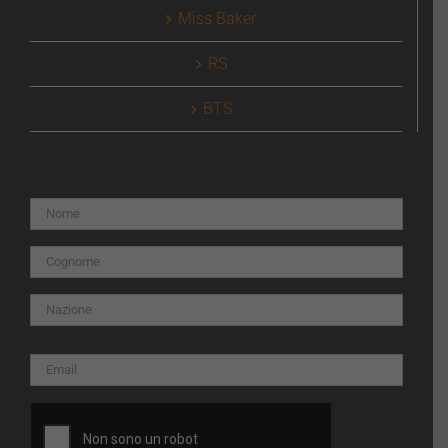
Miss Baker
RS
BTS