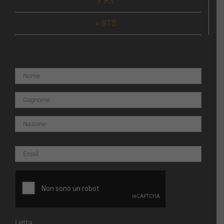
RS
BTS
Letta