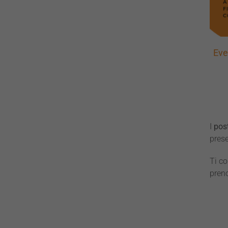
Eve
I
post
prese
Ti co
preno