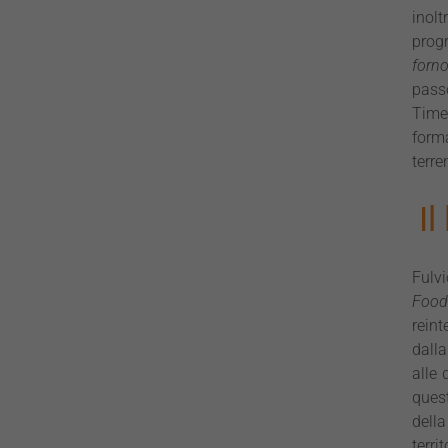
inol
prog
forno
pass
Time,
forma
terre
I
Fulvi
Food
reint
dalla
alle 
quest
della
terr