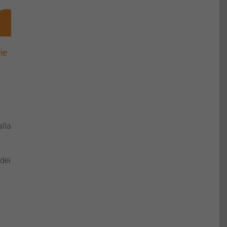
ie
alla
 dei