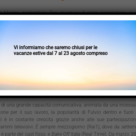
io Marino, piemontese Doc, mugnaio di terza generazione, lav
azienda di famiglia in provincia di Cuneo,
Mulino Marino
, dov
a di ricerca e sviluppo. Dal 2013 è responsabile delle panette
y
nel mondo, dove ha contribuito nel corso degli anni a
zione del personale addetto ai settori della panetteria e pizzeria
Vi informiamo che saremo chiusi per le
vacanze estive dal 7 al 23 agosto compreso
lgatore e docente presso il CNM Italia,
Istituto di formazion
alizzazione nelle discipline del benessere
, in qualità di
Lievit
to di cerealicolture, agricoltura biologica e di arti panificatori
re
, dal 2015 a oggi Fulvio ha avuto l’occasione di affiancare
 di esperti e opinion leader provenienti dal campo della rice
tifica italiana e internazionale.
e di una grande capacità comunicativa, animata da una incessa
one per il suo lavoro, la popolarità di Fulvio dentro e fuori 
al è in costante crescita grazie anche alle sue partecipazion
ammi televisivi:
È sempre mezzogiorno
(Rai1), dove da settem
è parte del cast fisso, e
Bake Off Italia
(Real Time). Da marzo 20