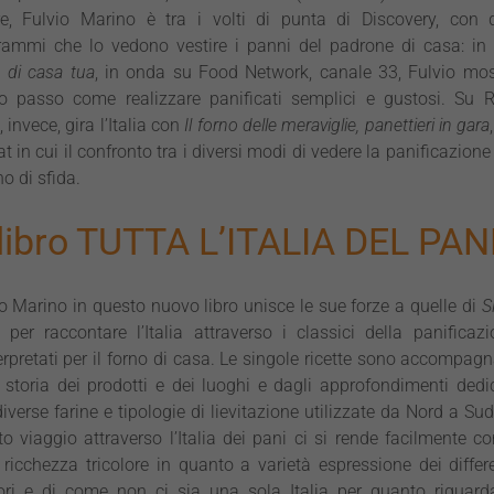
tre, Fulvio Marino è tra i volti di punta di Discovery, con 
rammi che lo vedono vestire i panni del padrone di casa: in
 di casa tua
, in onda su Food Network, canale 33, Fulvio mos
o passo come realizzare panificati semplici e gustosi. Su R
 invece, gira l’Italia con
Il forno delle meraviglie, panettieri in gara
t in cui il confronto tra i diversi modi di vedere la panificazione 
no di sfida.
l libro TUTTA L’ITALIA DEL PAN
o Marino in questo nuovo libro unisce le sue forze a quelle di
S
per raccontare l’Italia attraverso i classici della panificazi
erpretati per il forno di casa. Le singole ricette sono accompag
 storia dei prodotti e dei luoghi e dagli approfondimenti dedi
diverse farine e tipologie di lievitazione utilizzate da Nord a Sud
o viaggio attraverso l’Italia dei pani ci si rende facilmente c
 ricchezza tricolore in quanto a varietà espressione dei differ
itori e di come non ci sia una sola Italia per quanto riguarda