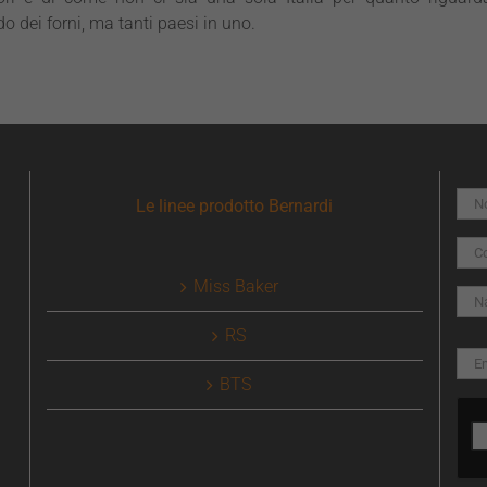
 dei forni, ma tanti paesi in uno.
Le linee prodotto Bernardi
Miss Baker
RS
BTS