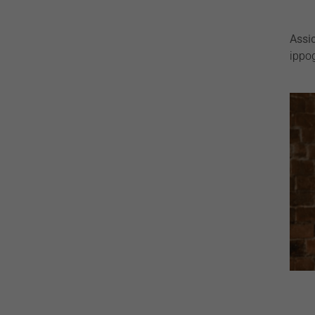
Assic
ippog