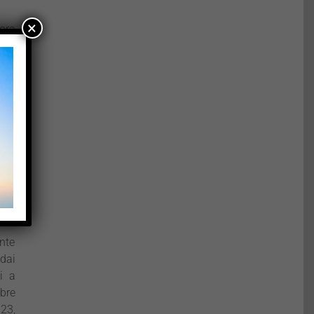
×
ora
e si
rie
lla
.
e e
ista
e in
 un
rca
nte
dai
i a
bre
23,