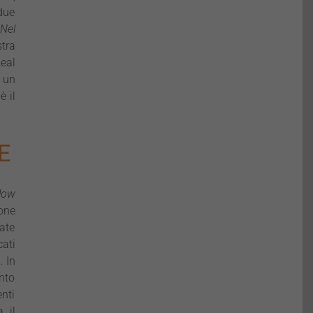
due
Nel
tra
eal
, un
è il
E
low
one
nate
cati
. In
onto
enti
 il