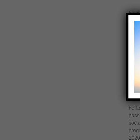
Fulv
nell’
occup
Eatal
forma
Divu
speci
Esper
gene
team
scien
Fort
passi
soci
progr
2020 